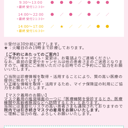
9:30～13:00
●
●
●
／
●
●
●
<最終受付12:30>
14:00～22:00
●
／
●
／
●
／
／
<最終受付21:30>
14:00～17:00
／
★
／
／
／
●
●
<最終受付16:30>
※受付は30分前に終了します。
★：火曜日のみ19時まで診療しております。
【ご予約にあたってのご案内】
ご予約のキャンセル・変更は、お電話よりご連絡ください
なお、直前の変更やキャンセルは他の患者さまのご迷惑となりま
すので、確実にご来院いただける日時でのご予約にご協力をお願
いいたします。
〇当院は診療情報を取得・活用することにより、質の高い医療の
提供に努めています。
〇正確な情報を取得・活用するため、マイナ保険証の利用にご協
力をお願いいたします。
【マスク着用のお願い】
マスク着用の推奨場面の一つに「医療機関を受診するとき、医療
機関や高齢者施設などへ訪問するとき」とあります。
当院には重症化リスクの高い患者さまも通院されておりますので
院内では引き続きマスクの着用をお願いいたします。
ご理解ご協力の程、よろしくお願いいたします。