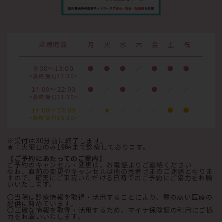
診療時間
月
火
水
木
金
土
祝
9:30～13:00
●
●
●
／
●
●
●
<最終受付12:30>
14:00～22:00
●
／
●
／
●
／
／
<最終受付21:30>
14:00～17:00
／
★
／
／
／
●
●
<最終受付16:30>
※受付は30分前に終了します。
★：火曜日のみ19時まで診療しております。
【ご予約にあたってのご案内】
ご予約のキャンセル・変更は、お電話よりご連絡ください
なお、直前の変更やキャンセルは他の患者さまのご迷惑となりま
すので、確実にご来院いただける日時でのご予約にご協力をお願
いいたします。
〇当院は診療情報を取得・活用することにより、質の高い医療の
提供に努めています。
〇正確な情報を取得・活用するため、マイナ保険証の利用にご協
力をお願いいたします。