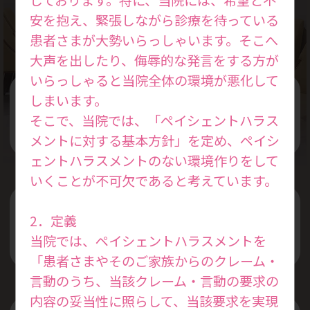
Treatment Policy
安を抱え、緊張しながら診療を待っている
患者さまが大勢いらっしゃいます。そこへ
大声を出したり、侮辱的な発言をする方が
いらっしゃると当院全体の環境が悪化して
しまいます。
女性の本来持っている力を活かした
そこで、当院では、「ペイシェントハラス
治療を行います
メントに対する基本方針」を定め、ペイシ
ェントハラスメントのない環境作りをして
いくことが不可欠であると考えています。
プライベートと仕事を両立できる
2．定義
治療スケジュールを考えます
当院では、ペイシェントハラスメントを
「患者さまやそのご家族からのクレーム・
言動のうち、当該クレーム・言動の要求の
内容の妥当性に照らして、当該要求を実現