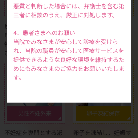
妊娠力検査・妊活ドッ
悪質と判断した場合には、弁護士を含む第
反復着床不全
ク
三者に相談のうえ、厳正に対処します。
反復着床不全の場合は
妊娠を考えている方は
4．患者さまへのお願い
ERA検査で移植時期を
もちろん、健康状態を
当院でみなさまが安心して診療を受けら
特定し、妊娠率を向上
知りたい方も受けてい
れ、当院の職員が安心して医療サービスを
させます。
ただける検査です。
提供できるような良好な環境を維持するた
めにもみなさまのご協力をお願いいたしま
す。
男性不妊外来
卵子凍結保存
不妊症を専門とする泌
卵子を凍結し、妊娠す