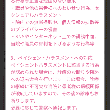
る行為等正当な理由のない要求
・職員や他の患者様へのわいせつ行為、セ
クシュアルハラスメント
・院内での無断撮影や、個人情報の拡散等
のプライバシーの侵害
体外受精
一般不妊治療
(ART)
・SNSやインターネット上での誹謗中傷、
当院や職員の評判を下げるような行為等
子宮鏡検査やX線下子
二段階胚移植やSEET
宮卵管造影検査、一般
法、無精子症治療、卵
3．ペイシェントハラスメントへの対応
精液検査などを行って
子活性化などの生殖医
ペイシェントハラスメントに該当する行為
います。
療を行っています。
が認められた場合は、診療のお断りや院外
への退去命令を行います。この場合、診療
の継続に不可欠な当院と患者様の信頼関係
が破綻していますので、その後の診療もお
断りします。
必要に応じて警察へ通報します。