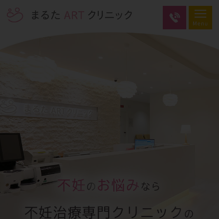
不妊
お悩み
の
なら
不妊治療専門クリニック
の