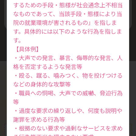
するための手段・態様が社会通念上不相当
丁寧な説明と安全な診察を
なものであって、当該手段・態様により当
心掛けています
院の就業環境が害されるもの」を指しま
す。具体的には以下のような行為を指しま
す。
【具体例】
・大声での発言、暴言、侮辱的な発言、人
格を否定するような発言等
・殴る、蹴る、噛みつく、物を投げつける
などの身体的な攻撃等
診療案内
・職員への恫喝、大声での威嚇、脅迫行為
Medical
等
・過度な要求の繰り返しや、何度も説明や
謝罪を求める行為等
・根拠のない要求や過剰なサービスを求め