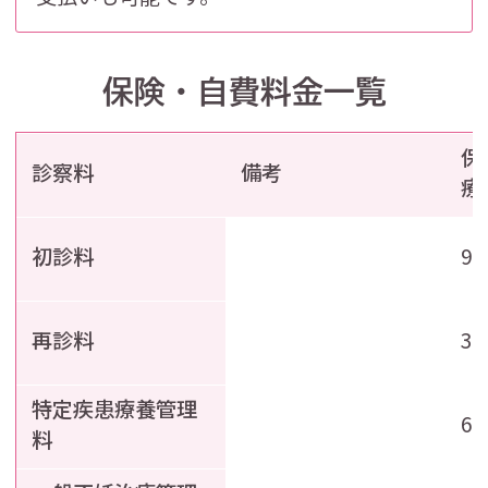
保険・自費料金一覧
保
診察料
備考
療
初診料
9
再診料
3
特定疾患療養管理
6
料