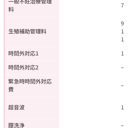
一般不妊治療管理
7
料
9
生殖補助管理料
1
1
時間外対応1
1
時間外対応2
–
緊急時時間外対応
–
費
超音波
1,
膣洗浄
–