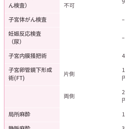
9
ん検査）
不可
子宮体がん検査
–
妊娠反応検査
–
（尿）
子宮内膜掻把術
4,
子宮卵管鏡下形成
13
片側
術(FT)
円
27
両側
円
局所麻酔
1
静脈麻酔
3,