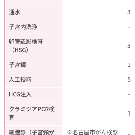
通水
3
子宮内洗浄
–
卵管造影検査
3,
（HSG）
子宮鏡
2,
人工授精
5,
HCG注入
–
クラミジアPCR検
1,
査
細胞診（子宮頸が
※名古屋市がん検診