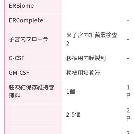
ERBiome
–
ERComplete
–
※子宮内細菌叢検査
子宮内フローラ
–
2
G-CSF
移植用内膜製剤
–
GM-CSF
移植用培養液
–
胚凍結保存維持管
15
1個
理料
円
21
2-5個
円
30