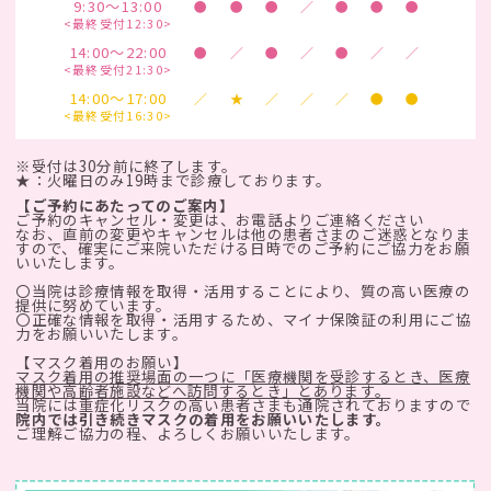
9:30～13:00
●
●
●
／
●
●
●
<最終受付12:30>
14:00～22:00
●
／
●
／
●
／
／
<最終受付21:30>
14:00～17:00
／
★
／
／
／
●
●
<最終受付16:30>
※受付は30分前に終了します。
★：火曜日のみ19時まで診療しております。
【ご予約にあたってのご案内】
ご予約のキャンセル・変更は、お電話よりご連絡ください
なお、直前の変更やキャンセルは他の患者さまのご迷惑となりま
すので、確実にご来院いただける日時でのご予約にご協力をお願
いいたします。
〇当院は診療情報を取得・活用することにより、質の高い医療の
提供に努めています。
〇正確な情報を取得・活用するため、マイナ保険証の利用にご協
力をお願いいたします。
【マスク着用のお願い】
マスク着用の推奨場面の一つに「医療機関を受診するとき、医療
機関や高齢者施設などへ訪問するとき」とあります。
当院には重症化リスクの高い患者さまも通院されておりますので
院内では引き続きマスクの着用をお願いいたします。
ご理解ご協力の程、よろしくお願いいたします。