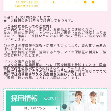
14:00～17:00
／
★
／
／
／
●
●
<最終受付16:30>
※受付は30分前に終了します。
★：火曜日のみ19時まで診療しております。
【ご予約にあたってのご案内】
ご予約のキャンセル・変更は、お電話よりご連絡ください
なお、直前の変更やキャンセルは他の患者さまのご迷惑となりま
すので、確実にご来院いただける日時でのご予約にご協力をお願
いいたします。
〇当院は診療情報を取得・活用することにより、質の高い医療の
提供に努めています。
〇正確な情報を取得・活用するため、マイナ保険証の利用にご協
力をお願いいたします。
【マスク着用のお願い】
マスク着用の推奨場面の一つに「医療機関を受診するとき、医療
機関や高齢者施設などへ訪問するとき」とあります。
当院には重症化リスクの高い患者さまも通院されておりますので
院内では引き続きマスクの着用をお願いいたします。
ご理解ご協力の程、よろしくお願いいたします。
採用情報
Recruit
詳しくはこちら