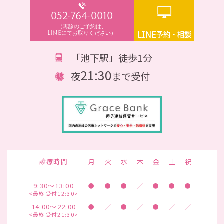
052-764-0010
（再診のご予約は、
LINEにてお取りください）
LINE予約・相談
「池下駅」徒歩1分
21:30
夜
まで受付
診療時間
月
火
水
木
金
土
祝
9:30～13:00
●
●
●
／
●
●
●
<最終受付12:30>
14:00～22:00
●
／
●
／
●
／
／
<最終受付21:30>