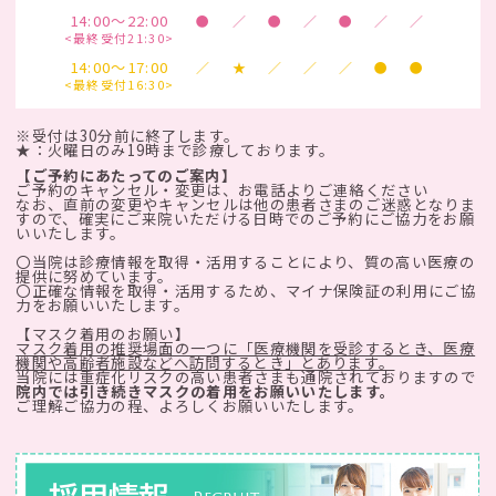
14:00～22:00
●
／
●
／
●
／
／
<最終受付21:30>
14:00～17:00
／
★
／
／
／
●
●
<最終受付16:30>
※受付は30分前に終了します。
★：火曜日のみ19時まで診療しております。
【ご予約にあたってのご案内】
ご予約のキャンセル・変更は、お電話よりご連絡ください
なお、直前の変更やキャンセルは他の患者さまのご迷惑となりま
すので、確実にご来院いただける日時でのご予約にご協力をお願
いいたします。
〇当院は診療情報を取得・活用することにより、質の高い医療の
提供に努めています。
〇正確な情報を取得・活用するため、マイナ保険証の利用にご協
力をお願いいたします。
【マスク着用のお願い】
マスク着用の推奨場面の一つに「医療機関を受診するとき、医療
機関や高齢者施設などへ訪問するとき」とあります。
当院には重症化リスクの高い患者さまも通院されておりますので
院内では引き続きマスクの着用をお願いいたします。
ご理解ご協力の程、よろしくお願いいたします。