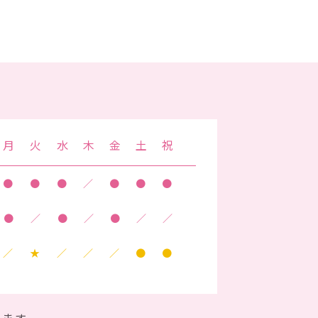
月
火
水
木
金
土
祝
●
●
●
／
●
●
●
●
／
●
／
●
／
／
／
★
／
／
／
●
●