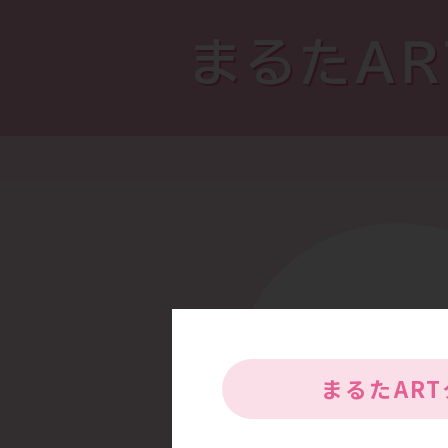
まるたA
まるたAR
高い専