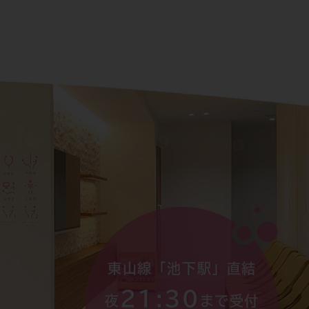
東山線「池下駅」直結
21:30
夜
まで受付