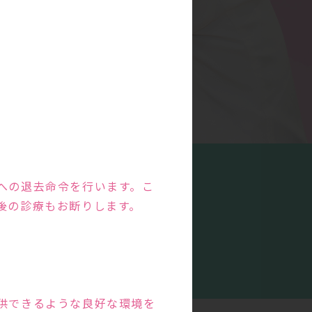
への退去命令を行います。こ
後の診療もお断りします。
特徴
の
供できるような良好な環境を