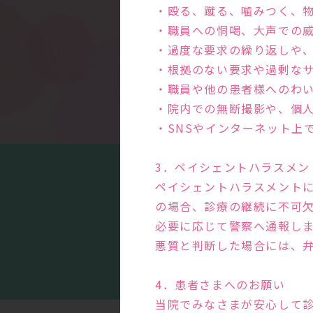
・殴る、蹴る、噛みつく、
・職員への恫喝、大声での
・過度な要求の繰り返しや
・根拠のない要求や過剰な
・職員や他の患者様へのわ
・院内での無断撮影や、個
・SNSやインターネット上
3．ペイシェントハラスメン
ペイシェントハラスメント
の場合、診療の継続に不可
必要に応じて警察へ通報し
まる
悪質と判断した場合には、
4．患者さまへのお願い
当院でみなさまが安心して