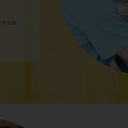
日
でも採