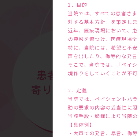
1．目的
当院では、すべての患者さ
対する基本方針」を策定し
近年、医療現場において、
の尊厳を傷つけ、医療現場
特に、当院には、希望と不
声を出したり、侮辱的な発
そこで、当院では、「ペイ
境作りをしていくことが不
患者さまに
寄り添う診察
2．定義
当院では、ペイシェントハ
動の要求の内容の妥当性に
当該手段・態様により当院
【具体例】
・大声での発言、暴言、侮