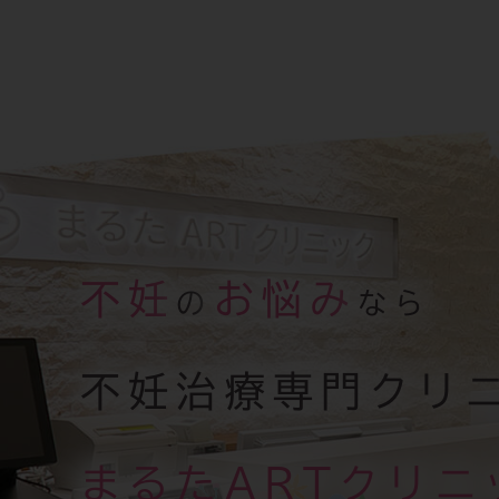
不妊
お悩み
の
なら
不妊治療専門クリ
まるたARTクリニ