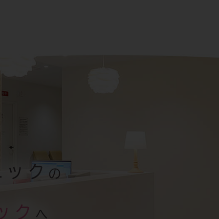
ニック
の
ック
へ