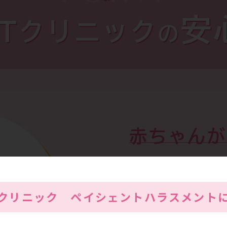
安
RTクリニック
の
赤ちゃんが
ご夫婦のた
Tクリニック
ペイシェントハラスメント
門性
不妊症治療を専門で学