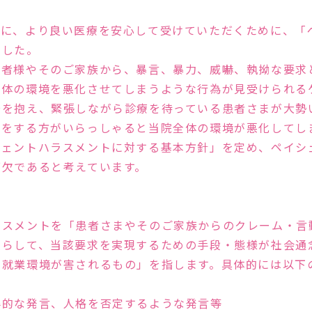
性の高い治療を行ないま
う診察を心掛けています
まに、より良い医療を安心して受けていただくために、「
みませんか？
ました。
患者様やそのご家族から、暴言、暴力、威嚇、執拗な要求
全体の環境を悪化させてしまうような行為が見受けられる
安を抱え、緊張しながら診療を待っている患者さまが大勢
言をする方がいらっしゃると当院全体の環境が悪化してし
シェントハラスメントに対する基本方針」を定め、ペイシ
可欠であると考えています。
多くの実績と
新しい治療
ラスメントを「患者さまやそのご家族からのクレーム・言
照らして、当該要求を実現するための手段・態様が社会通
の就業環境が害されるもの」を指します。具体的には以下
辱的な発言、人格を否定するような発言等