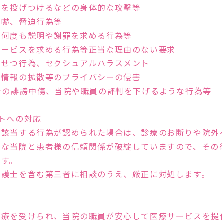
物を投げつけるなどの身体的な攻撃等
威嚇、脅迫行為等
、何度も説明や謝罪を求める行為等
サービスを求める行為等正当な理由のない要求
いせつ行為、セクシュアルハラスメント
人情報の拡散等のプライバシーの侵害
での誹謗中傷、当院や職員の評判を下げるような行為等
トへの対応
Feature
に該当する行為が認められた場合は、診療のお断りや院外
欠な当院と患者様の信頼関係が破綻していますので、その
ます。
たARTクリニック
弁護士を含む第三者に相談のうえ、厳正に対処します。
診療を受けられ、当院の職員が安心して医療サービスを提