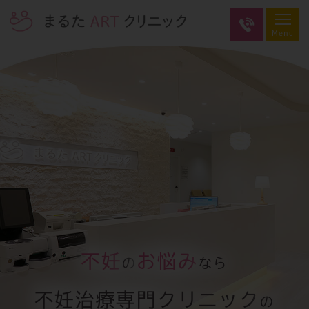
不妊
お悩み
の
なら
不妊治療専門クリニック
の