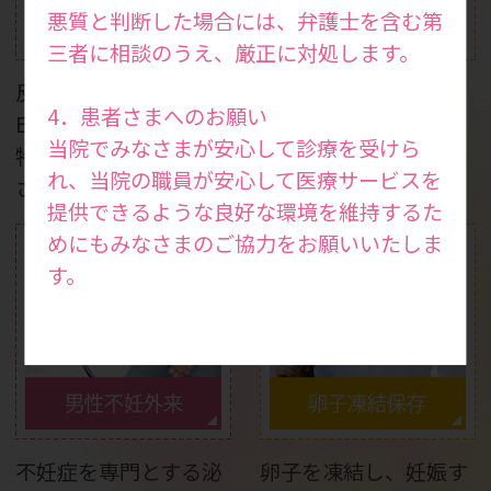
妊娠力検査・妊活ドッ
悪質と判断した場合には、弁護士を含む第
反復着床不全
ク
三者に相談のうえ、厳正に対処します。
反復着床不全の場合は
妊娠を考えている方は
4．患者さまへのお願い
ERA検査で移植時期を
もちろん、健康状態を
当院でみなさまが安心して診療を受けら
特定し、妊娠率を向上
知りたい方も受けてい
れ、当院の職員が安心して医療サービスを
させます。
ただける検査です。
提供できるような良好な環境を維持するた
めにもみなさまのご協力をお願いいたしま
す。
男性不妊外来
卵子凍結保存
不妊症を専門とする泌
卵子を凍結し、妊娠す