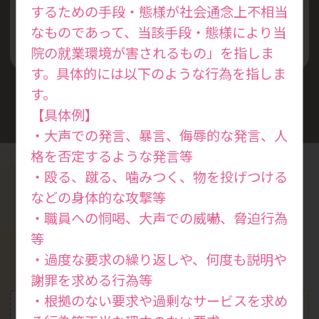
するための手段・態様が社会通念上不相当
丁寧な説明と安全な診察を
なものであって、当該手段・態様により当
心掛けています
院の就業環境が害されるもの」を指しま
す。具体的には以下のような行為を指しま
す。
【具体例】
・大声での発言、暴言、侮辱的な発言、人
格を否定するような発言等
・殴る、蹴る、噛みつく、物を投げつける
などの身体的な攻撃等
診療案内
・職員への恫喝、大声での威嚇、脅迫行為
Medical
等
・過度な要求の繰り返しや、何度も説明や
謝罪を求める行為等
・根拠のない要求や過剰なサービスを求め