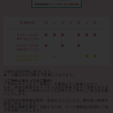
診療時間
月
火
水
木
金
土
祝
9:30～13:00
●
●
●
／
●
●
●
<最終受付12:30>
14:00～22:00
●
／
●
／
●
／
／
<最終受付21:30>
14:00～17:00
／
★
／
／
／
●
●
<最終受付16:30>
※受付は30分前に終了します。
★：火曜日のみ19時まで診療しております。
【ご予約にあたってのご案内】
ご予約のキャンセル・変更は、お電話よりご連絡ください
なお、直前の変更やキャンセルは他の患者さまのご迷惑となりま
すので、確実にご来院いただける日時でのご予約にご協力をお願
いいたします。
〇当院は診療情報を取得・活用することにより、質の高い医療の
提供に努めています。
〇正確な情報を取得・活用するため、マイナ保険証の利用にご協
力をお願いいたします。