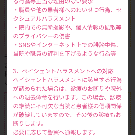
る行為等正当な理由のない要求
・職員や他の患者様へのわいせつ行為、セ
クシュアルハラスメント
・院内での無断撮影や、個人情報の拡散等
のプライバシーの侵害
体外受精
一般不妊治療
(ART)
・SNSやインターネット上での誹謗中傷、
当院や職員の評判を下げるような行為等
子宮鏡検査やX線下子
二段階胚移植やSEET
宮卵管造影検査、一般
法、無精子症治療、卵
3．ペイシェントハラスメントへの対応
精液検査などを行って
子活性化などの生殖医
ペイシェントハラスメントに該当する行為
います。
療を行っています。
が認められた場合は、診療のお断りや院外
への退去命令を行います。この場合、診療
の継続に不可欠な当院と患者様の信頼関係
が破綻していますので、その後の診療もお
断りします。
必要に応じて警察へ通報します。