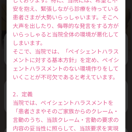
Treatment Policy
安を抱え、緊張しながら診療を待っている
患者さまが大勢いらっしゃいます。そこへ
大声を出したり、侮辱的な発言をする方が
いらっしゃると当院全体の環境が悪化して
しまいます。
女性の本来持っている力を活かした
そこで、当院では、「ペイシェントハラス
治療を行います
メントに対する基本方針」を定め、ペイシ
ェントハラスメントのない環境作りをして
いくことが不可欠であると考えています。
プライベートと仕事を両立できる
2．定義
治療スケジュールを考えます
当院では、ペイシェントハラスメントを
「患者さまやそのご家族からのクレーム・
言動のうち、当該クレーム・言動の要求の
内容の妥当性に照らして、当該要求を実現