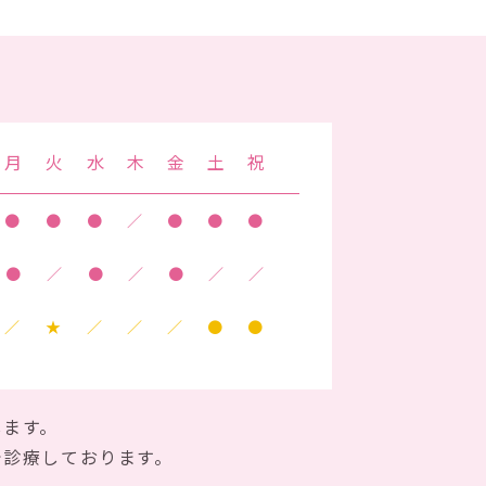
月
火
水
木
金
土
祝
●
●
●
／
●
●
●
●
／
●
／
●
／
／
／
★
／
／
／
●
●
します。
で診療しております。