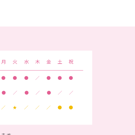
月
火
水
木
金
土
祝
●
●
●
／
●
●
●
●
／
●
／
●
／
／
／
★
／
／
／
●
●