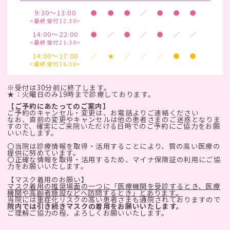
9:30～13:00
●
●
●
／
●
●
●
<最終受付12:30>
14:00～22:00
●
／
●
／
●
／
／
<最終受付21:30>
14:00～17:00
／
★
／
／
／
●
●
<最終受付16:30>
※受付は30分前に終了します。
★：火曜日のみ19時まで診療しております。
【ご予約にあたってのご案内】
ご予約のキャンセル・変更は、お電話よりご連絡ください
なお、直前の変更やキャンセルは他の患者さまのご迷惑となりま
すので、確実にご来院いただける日時でのご予約にご協力をお願
いいたします。
〇当院は診療情報を取得・活用することにより、質の高い医療の
提供に努めています。
〇正確な情報を取得・活用するため、マイナ保険証の利用にご協
力をお願いいたします。
【マスク着用のお願い】
マスク着用の推奨場面の一つに「医療機関を受診するとき、医療
機関や高齢者施設などへ訪問するとき」とあります。
当院には重症化リスクの高い患者さまも通院されておりますので
院内では引き続きマスクの着用をお願いいたします。
ご理解ご協力の程、よろしくお願いいたします。