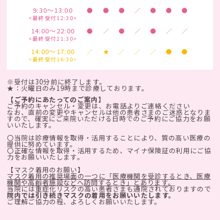
9:30～13:00
●
●
●
／
●
●
●
<最終受付12:30>
14:00～22:00
●
／
●
／
●
／
／
<最終受付21:30>
14:00～17:00
／
★
／
／
／
●
●
<最終受付16:30>
※受付は30分前に終了します。
★：火曜日のみ19時まで診療しております。
【ご予約にあたってのご案内】
ご予約のキャンセル・変更は、お電話よりご連絡ください
なお、直前の変更やキャンセルは他の患者さまのご迷惑となりま
すので、確実にご来院いただける日時でのご予約にご協力をお願
いいたします。
〇当院は診療情報を取得・活用することにより、質の高い医療の
提供に努めています。
〇正確な情報を取得・活用するため、マイナ保険証の利用にご協
力をお願いいたします。
【マスク着用のお願い】
マスク着用の推奨場面の一つに「医療機関を受診するとき、医療
機関や高齢者施設などへ訪問するとき」とあります。
当院には重症化リスクの高い患者さまも通院されておりますので
院内では引き続きマスクの着用をお願いいたします。
ご理解ご協力の程、よろしくお願いいたします。