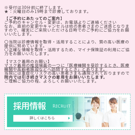
※受付は30分前に終了します。
★：火曜日のみ19時まで診療しております。
【ご予約にあたってのご案内】
ご予約のキャンセル・変更は、お電話よりご連絡ください
なお、直前の変更やキャンセルは他の患者さまのご迷惑となりま
すので、確実にご来院いただける日時でのご予約にご協力をお願
いいたします。
〇当院は診療情報を取得・活用することにより、質の高い医療の
提供に努めています。
〇正確な情報を取得・活用するため、マイナ保険証の利用にご協
力をお願いいたします。
【マスク着用のお願い】
マスク着用の推奨場面の一つに「医療機関を受診するとき、医療
機関や高齢者施設などへ訪問するとき」とあります。
当院には重症化リスクの高い患者さまも通院されておりますので
院内では引き続きマスクの着用をお願いいたします。
ご理解ご協力の程、よろしくお願いいたします。
採用情報
Recruit
詳しくはこちら