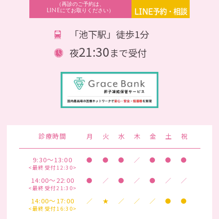
（再診のご予約は、
LINEにてお取りください）
LINE予約・相談
「池下駅」徒歩1分
21:30
夜
まで受付
診療時間
月
火
水
木
金
土
祝
9:30～13:00
●
●
●
／
●
●
●
<最終受付12:30>
14:00～22:00
●
／
●
／
●
／
／
<最終受付21:30>
14:00～17:00
／
★
／
／
／
●
●
<最終受付16:30>