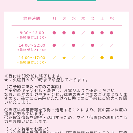
診療時間
月
火
水
木
金
土
祝
9:30～13:00
●
●
●
／
●
●
●
<最終受付12:30>
14:00～22:00
●
／
●
／
●
／
／
<最終受付21:30>
14:00～17:00
／
★
／
／
／
●
●
<最終受付16:30>
※受付は30分前に終了します。
★：火曜日のみ19時まで診療しております。
【ご予約にあたってのご案内】
ご予約のキャンセル・変更は、お電話よりご連絡ください
なお、直前の変更やキャンセルは他の患者さまのご迷惑となりま
すので、確実にご来院いただける日時でのご予約にご協力をお願
いいたします。
〇当院は診療情報を取得・活用することにより、質の高い医療の
提供に努めています。
〇正確な情報を取得・活用するため、マイナ保険証の利用にご協
力をお願いいたします。
【マスク着用のお願い】
マスク着用の推奨場面の一つに「医療機関を受診するとき、医療