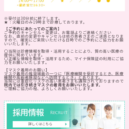
14:00～17:00
／
★
／
／
／
●
●
<最終受付16:30>
※受付は30分前に終了します。
★：火曜日のみ19時まで診療しております。
【ご予約にあたってのご案内】
ご予約のキャンセル・変更は、お電話よりご連絡ください
なお、直前の変更やキャンセルは他の患者さまのご迷惑となりま
すので、確実にご来院いただける日時でのご予約にご協力をお願
いいたします。
〇当院は診療情報を取得・活用することにより、質の高い医療の
提供に努めています。
〇正確な情報を取得・活用するため、マイナ保険証の利用にご協
力をお願いいたします。
【マスク着用のお願い】
マスク着用の推奨場面の一つに「医療機関を受診するとき、医療
機関や高齢者施設などへ訪問するとき」とあります。
当院には重症化リスクの高い患者さまも通院されておりますので
院内では引き続きマスクの着用をお願いいたします。
ご理解ご協力の程、よろしくお願いいたします。
採用情報
Recruit
詳しくはこちら