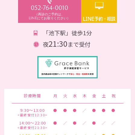
052-764-0010
（再診のご予約は、
LINEにてお取りください）
LINE予約・相談
「池下駅」徒歩1分
21:30
夜
まで受付
診療時間
月
火
水
木
金
土
祝
9:30～13:00
●
●
●
／
●
●
●
<最終受付12:30>
14:00～22:00
●
／
●
／
●
／
／
<最終受付21:30>