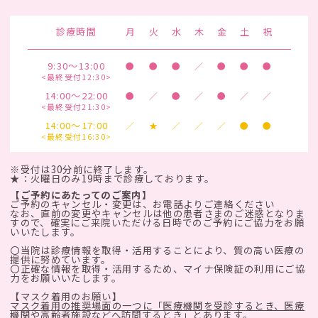
診療時間
月
火
水
木
金
土
祝
9:30～13:00
●
●
●
／
●
●
●
<最終受付12:30>
14:00～22:00
●
／
●
／
●
／
／
<最終受付21:30>
14:00～17:00
／
★
／
／
／
●
●
<最終受付16:30>
※受付は30分前に終了します。
★：火曜日のみ19時まで診療しております。
【ご予約にあたってのご案内】
ご予約のキャンセル・変更は、お電話よりご連絡ください
なお、直前の変更やキャンセルは他の患者さまのご迷惑となりま
すので、確実にご来院いただける日時でのご予約にご協力をお願
いいたします。
〇当院は診療情報を取得・活用することにより、質の高い医療の
提供に努めています。
〇正確な情報を取得・活用するため、マイナ保険証の利用にご協
力をお願いいたします。
【マスク着用のお願い】
マスク着用の推奨場面の一つに「医療機関を受診するとき、医療
機関や高齢者施設などへ訪問するとき」とあります。