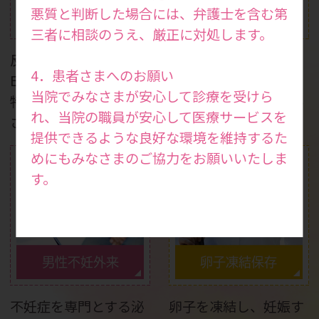
妊娠力検査・妊活ドッ
悪質と判断した場合には、弁護士を含む第
反復着床不全
ク
三者に相談のうえ、厳正に対処します。
反復着床不全の場合は
妊娠を考えている方は
4．患者さまへのお願い
ERA検査で移植時期を
もちろん、健康状態を
当院でみなさまが安心して診療を受けら
特定し、妊娠率を向上
知りたい方も受けてい
れ、当院の職員が安心して医療サービスを
させます。
ただける検査です。
提供できるような良好な環境を維持するた
めにもみなさまのご協力をお願いいたしま
す。
男性不妊外来
卵子凍結保存
不妊症を専門とする泌
卵子を凍結し、妊娠す