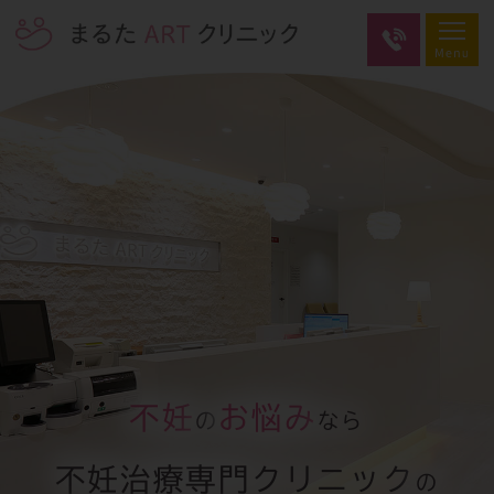
不妊
お悩み
の
なら
不妊治療専門クリニック
の