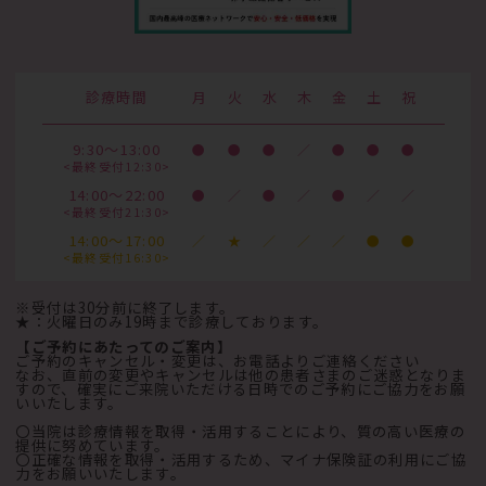
診療時間
月
火
水
木
金
土
祝
9:30～13:00
●
●
●
／
●
●
●
<最終受付12:30>
14:00～22:00
●
／
●
／
●
／
／
<最終受付21:30>
14:00～17:00
／
★
／
／
／
●
●
<最終受付16:30>
※受付は30分前に終了します。
★：火曜日のみ19時まで診療しております。
【ご予約にあたってのご案内】
ご予約のキャンセル・変更は、お電話よりご連絡ください
なお、直前の変更やキャンセルは他の患者さまのご迷惑となりま
すので、確実にご来院いただける日時でのご予約にご協力をお願
いいたします。
〇当院は診療情報を取得・活用することにより、質の高い医療の
提供に努めています。
〇正確な情報を取得・活用するため、マイナ保険証の利用にご協
力をお願いいたします。