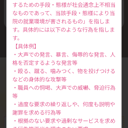
するための手段・態様が社会通念上不相当
丁寧な説明と安全な診察を
なものであって、当該手段・態様により当
心掛けています
院の就業環境が害されるもの」を指しま
す。具体的には以下のような行為を指しま
す。
【具体例】
・大声での発言、暴言、侮辱的な発言、人
格を否定するような発言等
・殴る、蹴る、噛みつく、物を投げつける
などの身体的な攻撃等
診療案内
・職員への恫喝、大声での威嚇、脅迫行為
Medical
等
・過度な要求の繰り返しや、何度も説明や
謝罪を求める行為等
・根拠のない要求や過剰なサービスを求め