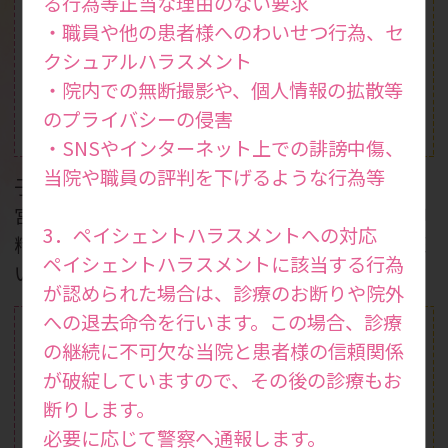
る行為等正当な理由のない要求
・職員や他の患者様へのわいせつ行為、セ
クシュアルハラスメント
・院内での無断撮影や、個人情報の拡散等
のプライバシーの侵害
体外受精
一般不妊治療
(ART)
・SNSやインターネット上での誹謗中傷、
当院や職員の評判を下げるような行為等
子宮鏡検査やX線下子
二段階胚移植やSEET
宮卵管造影検査、一般
法、無精子症治療、卵
3．ペイシェントハラスメントへの対応
精液検査などを行って
子活性化などの生殖医
ペイシェントハラスメントに該当する行為
います。
療を行っています。
が認められた場合は、診療のお断りや院外
への退去命令を行います。この場合、診療
の継続に不可欠な当院と患者様の信頼関係
が破綻していますので、その後の診療もお
断りします。
必要に応じて警察へ通報します。