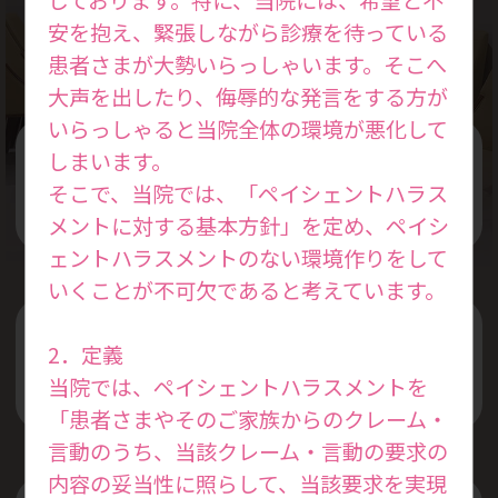
Treatment Policy
安を抱え、緊張しながら診療を待っている
患者さまが大勢いらっしゃいます。そこへ
大声を出したり、侮辱的な発言をする方が
いらっしゃると当院全体の環境が悪化して
しまいます。
女性の本来持っている力を活かした
そこで、当院では、「ペイシェントハラス
治療を行います
メントに対する基本方針」を定め、ペイシ
ェントハラスメントのない環境作りをして
いくことが不可欠であると考えています。
プライベートと仕事を両立できる
2．定義
治療スケジュールを考えます
当院では、ペイシェントハラスメントを
「患者さまやそのご家族からのクレーム・
言動のうち、当該クレーム・言動の要求の
内容の妥当性に照らして、当該要求を実現