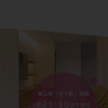
東山線「池下駅」直結
21:30
夜
まで受付