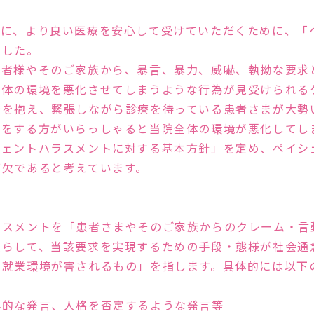
性の高い治療を行ないま
う診察を心掛けています
まに、より良い医療を安心して受けていただくために、「
みませんか？
ました。
患者様やそのご家族から、暴言、暴力、威嚇、執拗な要求
全体の環境を悪化させてしまうような行為が見受けられる
安を抱え、緊張しながら診療を待っている患者さまが大勢
言をする方がいらっしゃると当院全体の環境が悪化してし
シェントハラスメントに対する基本方針」を定め、ペイシ
可欠であると考えています。
多くの実績と
新しい治療
ラスメントを「患者さまやそのご家族からのクレーム・言
照らして、当該要求を実現するための手段・態様が社会通
の就業環境が害されるもの」を指します。具体的には以下
辱的な発言、人格を否定するような発言等