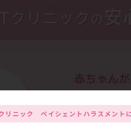
安
RTクリニック
の
赤ちゃんが
ご夫婦のた
Tクリニック
ペイシェントハラスメント
門性
不妊症治療を専門で学