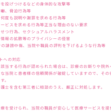
物を投げつけるなどの身体的な攻撃等
威嚇、脅迫行為等
、何度も説明や謝罪を求める行為等
サービスを求める行為等正当な理由のない要求
いせつ行為、セクシュアルハラスメント
人情報の拡散等のプライバシーの侵害
での誹謗中傷、当院や職員の評判を下げるような行為等
トへの対応
Feature
に該当する行為が認められた場合は、診療のお断りや院外
欠な当院と患者様の信頼関係が破綻していますので、その
ます。
たARTクリニック
弁護士を含む第三者に相談のうえ、厳正に対処します。
診療を受けられ、当院の職員が安心して医療サービスを提