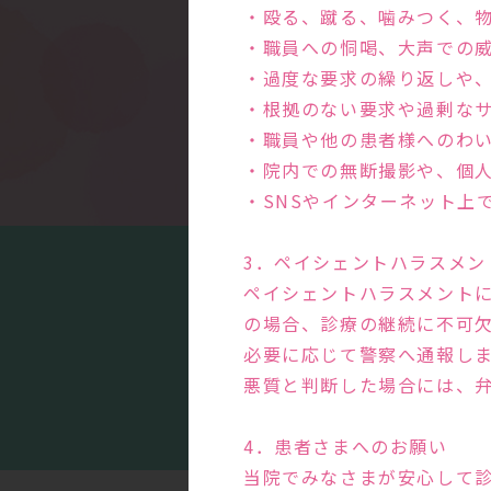
・殴る、蹴る、噛みつく、
・職員への恫喝、大声での
・過度な要求の繰り返しや
・根拠のない要求や過剰な
・職員や他の患者様へのわ
・院内での無断撮影や、個
・SNSやインターネット上
3．ペイシェントハラスメン
ペイシェントハラスメント
の場合、診療の継続に不可
必要に応じて警察へ通報し
まる
悪質と判断した場合には、
4．患者さまへのお願い
当院でみなさまが安心して