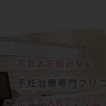
不妊
お悩み
の
なら
不妊治療専門クリ
まるたARTクリニ