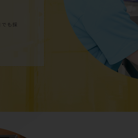
日
でも採