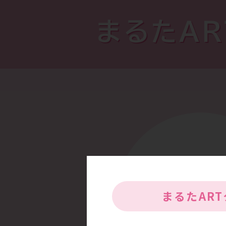
まるたA
まるたAR
高い専