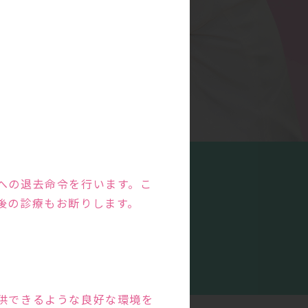
への退去命令を行います。こ
後の診療もお断りします。
特徴
の
供できるような良好な環境を