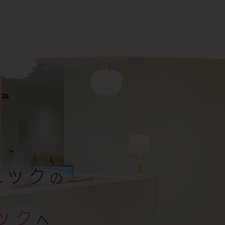
ニック
の
ック
へ