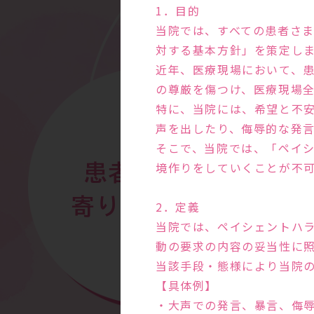
1．目的
当院では、すべての患者さ
対する基本方針」を策定し
近年、医療現場において、
の尊厳を傷つけ、医療現場
特に、当院には、希望と不
声を出したり、侮辱的な発
そこで、当院では、「ペイ
境作りをしていくことが不
患者さまに
寄り添う診察
2．定義
当院では、ペイシェントハ
動の要求の内容の妥当性に
当該手段・態様により当院
【具体例】
・大声での発言、暴言、侮