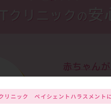
安
RTクリニック
の
赤ちゃんが
ご夫婦のた
Tクリニック
ペイシェントハラスメント
門性
不妊症治療を専門で学