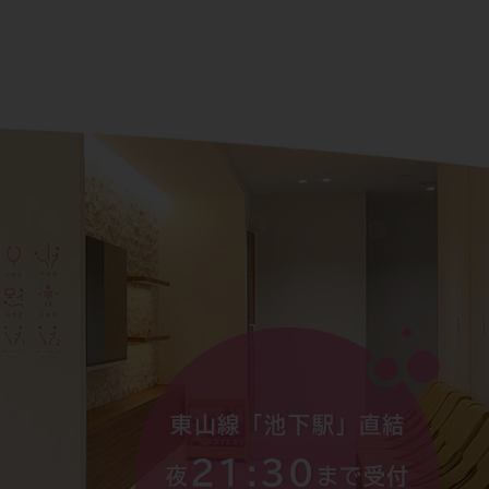
東山線「池下駅」直結
21:30
夜
まで受付