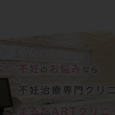
不妊
お悩み
の
なら
不妊治療専門クリ
まるたARTクリニ