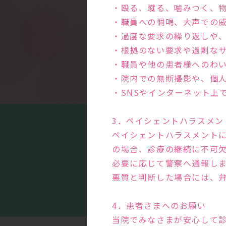
・殴る、蹴る、噛みつく、
・職員への恫喝、大声での
・過度な要求の繰り返しや
・根拠のない要求や過剰な
・職員や他の患者様へのわ
・院内での無断撮影や、個
・SNSやインターネット上
3．ペイシェントハラスメン
ペイシェントハラスメント
の場合、診療の継続に不可
必要に応じて警察へ通報し
まる
悪質と判断した場合には、
4．患者さまへのお願い
当院でみなさまが安心して