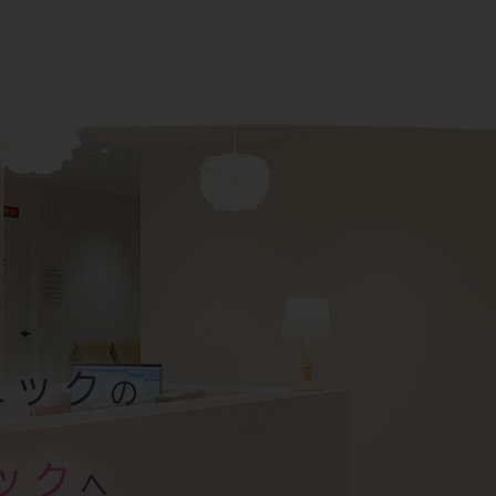
ニック
の
ック
へ