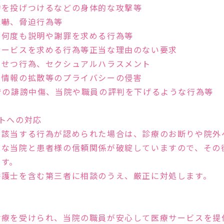
物を投げつけるなどの身体的な攻撃等
威嚇、脅迫行為等
、何度も説明や謝罪を求める行為等
サービスを求める行為等正当な理由のない要求
いせつ行為、セクシュアルハラスメント
人情報の拡散等のプライバシーの侵害
での誹謗中傷、当院や職員の評判を下げるような行為等
トへの対応
Feature
に該当する行為が認められた場合は、診療のお断りや院外
欠な当院と患者様の信頼関係が破綻していますので、その
ます。
たARTクリニック
弁護士を含む第三者に相談のうえ、厳正に対処します。
診療を受けられ、当院の職員が安心して医療サービスを提