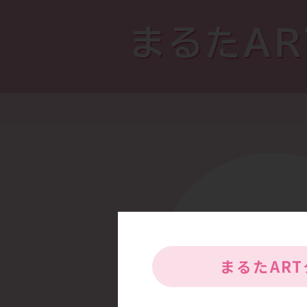
まるたA
まるたAR
高い専