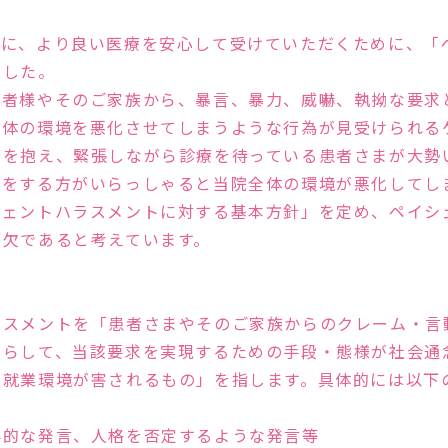
性の高い治療を行ないま
う診察を心掛けています
まに、より良い医療を安心して受けていただくために、「
みませんか？
ました。
患者様やそのご家族から、暴言、暴力、威嚇、執拗な要求
全体の環境を悪化させてしまうような行為が見受けられる
安を抱え、緊張しながら診療を待っている患者さまが大勢
言をする方がいらっしゃると当院全体の環境が悪化してし
シェントハラスメントに対する基本方針」を定め、ペイシ
可欠であると考えています。
多くの実績と
新しい治療
ラスメントを「患者さまやそのご家族からのクレーム・言
照らして、当該要求を実現するための手段・態様が社会通
の就業環境が害されるもの」を指します。具体的には以下
辱的な発言、人格を否定するような発言等