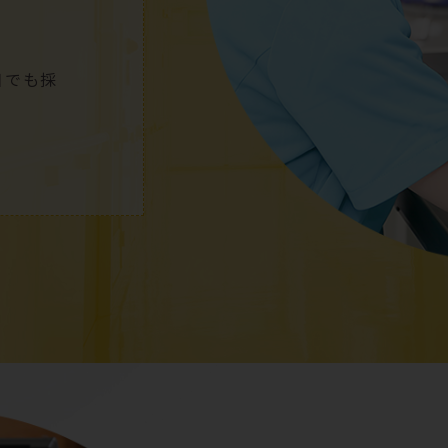
日
でも採