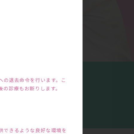
への退去命令を行います。こ
後の診療もお断りします。
特徴
の
供できるような良好な環境を