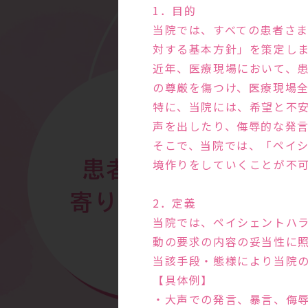
1．目的
当院では、すべての患者さ
対する基本方針」を策定し
近年、医療現場において、
の尊厳を傷つけ、医療現場
特に、当院には、希望と不
声を出したり、侮辱的な発
そこで、当院では、「ペイ
境作りをしていくことが不
患者さまに
寄り添う診察
2．定義
当院では、ペイシェントハ
動の要求の内容の妥当性に
当該手段・態様により当院
【具体例】
・大声での発言、暴言、侮