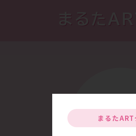
まるたA
まるたAR
高い専