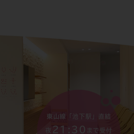
東山線「池下駅」直結
21:30
夜
まで受付