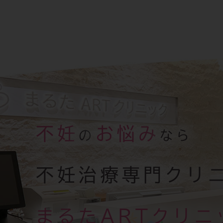
不妊
お悩み
の
なら
不妊治療専門クリ
まるたARTクリニ