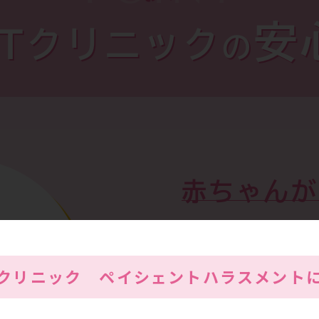
安
RTクリニック
の
赤ちゃんが
ご夫婦のた
Tクリニック
ペイシェントハラスメント
門性
不妊症治療を専門で学