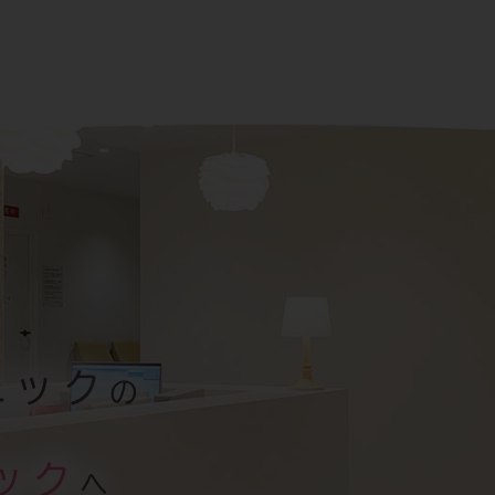
ニック
の
ック
へ