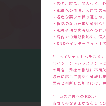
・殴る、蹴る、噛みつく、
・職員への恫喝、大声での
・過度な要求の繰り返しや
・根拠のない要求や過剰な
・職員や他の患者様へのわ
・院内での無断撮影や、個
・SNSやインターネット上
3．ペイシェントハラスメン
ペイシェントハラスメント
の場合、診療の継続に不可
必要に応じて警察へ通報し
まる
悪質と判断した場合には、
4．患者さまへのお願い
当院でみなさまが安心して