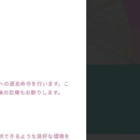
への退去命令を行います。こ
後の診療もお断りします。
特徴
の
供できるような良好な環境を