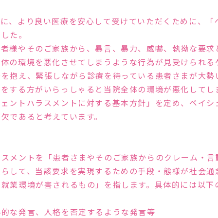
性の高い治療を行ないま
う診察を心掛けています
まに、より良い医療を安心して受けていただくために、「
みませんか？
ました。
患者様やそのご家族から、暴言、暴力、威嚇、執拗な要求
全体の環境を悪化させてしまうような行為が見受けられる
安を抱え、緊張しながら診療を待っている患者さまが大勢
言をする方がいらっしゃると当院全体の環境が悪化してし
シェントハラスメントに対する基本方針」を定め、ペイシ
可欠であると考えています。
多くの実績と
新しい治療
ラスメントを「患者さまやそのご家族からのクレーム・言
照らして、当該要求を実現するための手段・態様が社会通
の就業環境が害されるもの」を指します。具体的には以下
辱的な発言、人格を否定するような発言等