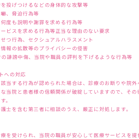
物を投げつけるなどの身体的な攻撃等
威嚇、脅迫行為等
、何度も説明や謝罪を求める行為等
サービスを求める行為等正当な理由のない要求
いせつ行為、セクシュアルハラスメント
人情報の拡散等のプライバシーの侵害
での誹謗中傷、当院や職員の評判を下げるような行為等
トへの対応
Feature
に該当する行為が認められた場合は、診療のお断りや院外
欠な当院と患者様の信頼関係が破綻していますので、その
ます。
たARTクリニック
弁護士を含む第三者に相談のうえ、厳正に対処します。
診療を受けられ、当院の職員が安心して医療サービスを提