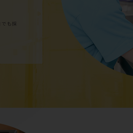
日
でも採