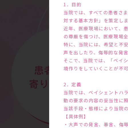
1．目的
当院では、すべての患者さ
対する基本方針」を策定し
近年、医療現場において、
の尊厳を傷つけ、医療現場
特に、当院には、希望と不
声を出したり、侮辱的な発
そこで、当院では、「ペイ
境作りをしていくことが不
患者さまに
寄り添う診察
2．定義
当院では、ペイシェントハ
動の要求の内容の妥当性に
当該手段・態様により当院
【具体例】
・大声での発言、暴言、侮