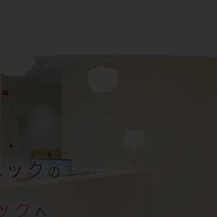
ニック
の
ック
へ