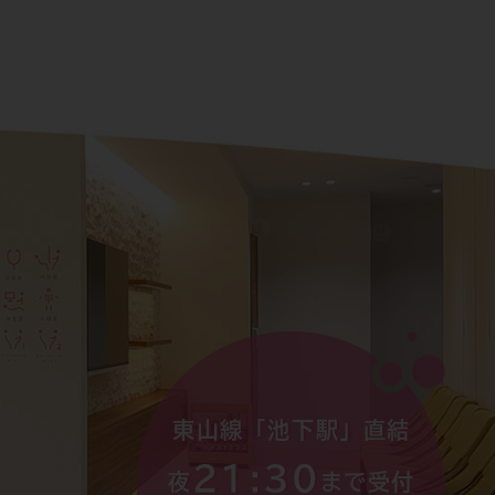
東山線「池下駅」直結
21:30
夜
まで受付