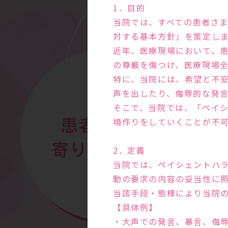
1．目的
当院では、すべての患者さ
対する基本方針」を策定し
近年、医療現場において、
の尊厳を傷つけ、医療現場
特に、当院には、希望と不
声を出したり、侮辱的な発
そこで、当院では、「ペイ
境作りをしていくことが不
患者さまに
寄り添う診察
2．定義
当院では、ペイシェントハ
動の要求の内容の妥当性に
当該手段・態様により当院
【具体例】
・大声での発言、暴言、侮