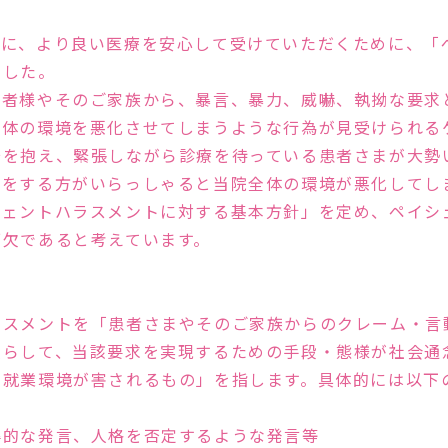
性の高い治療を行ないま
う診察を心掛けています
まに、より良い医療を安心して受けていただくために、「
みませんか？
ました。
患者様やそのご家族から、暴言、暴力、威嚇、執拗な要求
全体の環境を悪化させてしまうような行為が見受けられる
安を抱え、緊張しながら診療を待っている患者さまが大勢
言をする方がいらっしゃると当院全体の環境が悪化してし
シェントハラスメントに対する基本方針」を定め、ペイシ
可欠であると考えています。
多くの実績と
新しい治療
ラスメントを「患者さまやそのご家族からのクレーム・言
照らして、当該要求を実現するための手段・態様が社会通
の就業環境が害されるもの」を指します。具体的には以下
辱的な発言、人格を否定するような発言等