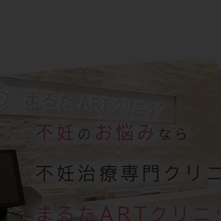
不妊
お悩み
の
なら
不妊治療専門クリ
まるたARTクリニ