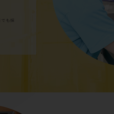
日
でも採