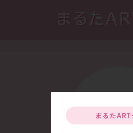
まるたA
まるたAR
高い専