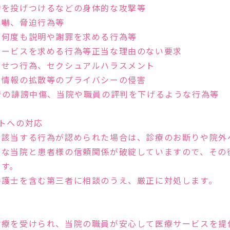
物を投げつけるなどの身体的な攻撃等
威嚇、脅迫行為等
、何度も説明や謝罪を求める行為等
サービスを求める行為等正当な理由のない要求
いせつ行為、セクシュアルハラスメント
人情報の拡散等のプライバシーの侵害
での誹謗中傷、当院や職員の評判を下げるような行為等
トへの対応
Feature
に該当する行為が認められた場合は、診療のお断りや院外
欠な当院と患者様の信頼関係が破綻していますので、その
ます。
たARTクリニック
弁護士を含む第三者に相談のうえ、厳正に対処します。
診療を受けられ、当院の職員が安心して医療サービスを提