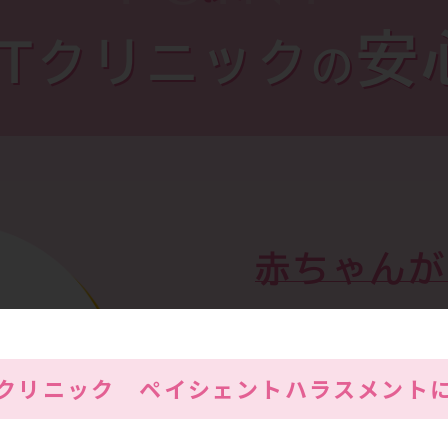
安
RTクリニック
の
赤ちゃんが
ご夫婦のた
Tクリニック
ペイシェントハラスメント
門性
不妊症治療を専門で学