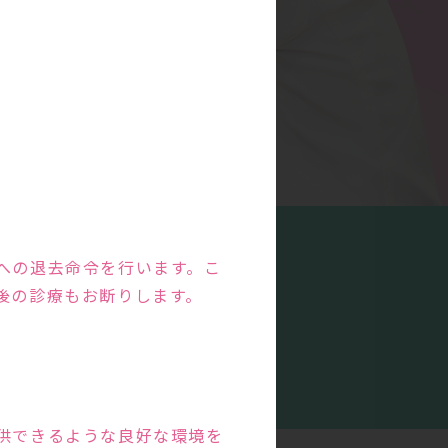
への退去命令を行います。こ
後の診療もお断りします。
特徴
の
供できるような良好な環境を