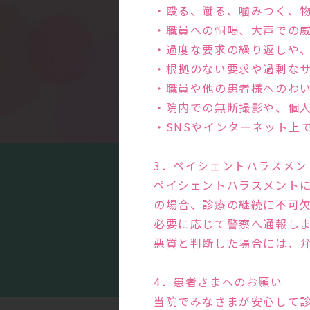
・殴る、蹴る、噛みつく、
・職員への恫喝、大声での
・過度な要求の繰り返しや
・根拠のない要求や過剰な
・職員や他の患者様へのわ
・院内での無断撮影や、個
・SNSやインターネット上
3．ペイシェントハラスメン
ペイシェントハラスメント
の場合、診療の継続に不可
必要に応じて警察へ通報し
まる
悪質と判断した場合には、
4．患者さまへのお願い
当院でみなさまが安心して