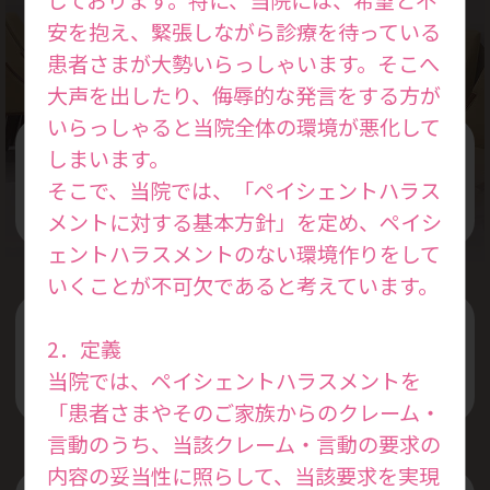
Treatment Policy
安を抱え、緊張しながら診療を待っている
患者さまが大勢いらっしゃいます。そこへ
大声を出したり、侮辱的な発言をする方が
いらっしゃると当院全体の環境が悪化して
しまいます。
女性の本来持っている力を活かした
そこで、当院では、「ペイシェントハラス
治療を行います
メントに対する基本方針」を定め、ペイシ
ェントハラスメントのない環境作りをして
いくことが不可欠であると考えています。
プライベートと仕事を両立できる
2．定義
治療スケジュールを考えます
当院では、ペイシェントハラスメントを
「患者さまやそのご家族からのクレーム・
言動のうち、当該クレーム・言動の要求の
内容の妥当性に照らして、当該要求を実現