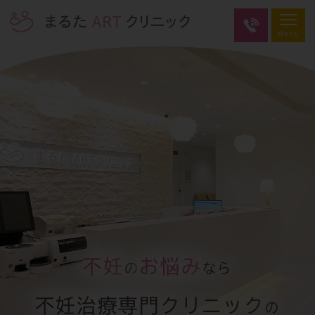
不妊
お悩み
の
なら
不妊治療専門クリニック
の