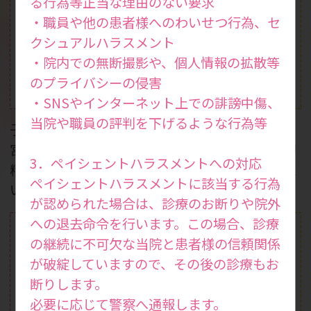
る行為等正当な理由のない要求
・職員や他の患者様へのわいせつ行為、セ
クシュアルハラスメント
・院内での無断撮影や、個人情報の拡散等
のプライバシーの侵害
体外受精
一般不妊治療
(ART)
・SNSやインターネット上での誹謗中傷、
当院や職員の評判を下げるような行為等
子宮鏡検査やX線下子
二段階胚移植やSEET
宮卵管造影検査、一般
法、無精子症治療、卵
3．ペイシェントハラスメントへの対応
精液検査などを行って
子活性化などの生殖医
ペイシェントハラスメントに該当する行為
います。
療を行っています。
が認められた場合は、診療のお断りや院外
への退去命令を行います。この場合、診療
の継続に不可欠な当院と患者様の信頼関係
が破綻していますので、その後の診療もお
断りします。
必要に応じて警察へ通報します。