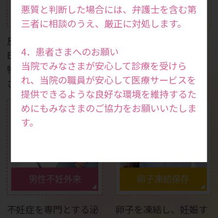
妊娠力検査・妊活ドッ
悪質と判断した場合には、弁護士を含む第
反復着床不全
ク
三者に相談のうえ、厳正に対処します。
反復着床不全の場合は
妊娠を考えている方は
4．患者さまへのお願い
ERA検査で移植時期を
もちろん、健康状態を
当院でみなさまが安心して診療を受けら
特定し、妊娠率を向上
知りたい方も受けてい
れ、当院の職員が安心して医療サービスを
させます。
ただける検査です。
提供できるような良好な環境を維持するた
めにもみなさまのご協力をお願いいたしま
す。
男性不妊外来
卵子凍結保存
不妊症を専門とする泌
卵子を凍結し、妊娠す