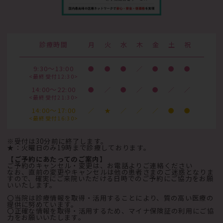
診療時間
月
火
水
木
金
土
祝
9:30～13:00
●
●
●
／
●
●
●
<最終受付12:30>
14:00～22:00
●
／
●
／
●
／
／
<最終受付21:30>
14:00～17:00
／
★
／
／
／
●
●
<最終受付16:30>
※受付は30分前に終了します。
★：火曜日のみ19時まで診療しております。
【ご予約にあたってのご案内】
ご予約のキャンセル・変更は、お電話よりご連絡ください
なお、直前の変更やキャンセルは他の患者さまのご迷惑となりま
すので、確実にご来院いただける日時でのご予約にご協力をお願
いいたします。
〇当院は診療情報を取得・活用することにより、質の高い医療の
提供に努めています。
〇正確な情報を取得・活用するため、マイナ保険証の利用にご協
力をお願いいたします。