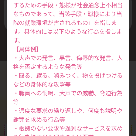
するための手段・態様が社会通念上不相当
丁寧な説明と安全な診察を
なものであって、当該手段・態様により当
心掛けています
院の就業環境が害されるもの」を指しま
す。具体的には以下のような行為を指しま
す。
【具体例】
・大声での発言、暴言、侮辱的な発言、人
格を否定するような発言等
・殴る、蹴る、噛みつく、物を投げつける
などの身体的な攻撃等
診療案内
・職員への恫喝、大声での威嚇、脅迫行為
Medical
等
・過度な要求の繰り返しや、何度も説明や
謝罪を求める行為等
・根拠のない要求や過剰なサービスを求め