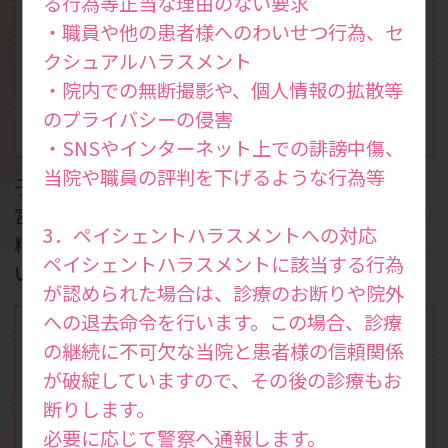
る行為等正当な理由のない要求
・職員や他の患者様へのわいせつ行為、セ
クシュアルハラスメント
・院内での無断撮影や、個人情報の拡散等
のプライバシーの侵害
体外受精
一般不妊治療
(ART)
・SNSやインターネット上での誹謗中傷、
当院や職員の評判を下げるような行為等
子宮鏡検査やX線下子
二段階胚移植やSEET
宮卵管造影検査、一般
法、無精子症治療、卵
3．ペイシェントハラスメントへの対応
精液検査などを行って
子活性化などの生殖医
ペイシェントハラスメントに該当する行為
います。
療を行っています。
が認められた場合は、診療のお断りや院外
への退去命令を行います。この場合、診療
の継続に不可欠な当院と患者様の信頼関係
が破綻していますので、その後の診療もお
断りします。
必要に応じて警察へ通報します。