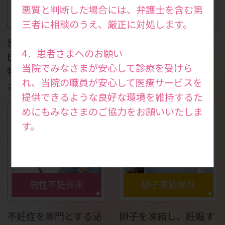
妊娠力検査・妊活ドッ
悪質と判断した場合には、弁護士を含む第
反復着床不全
ク
三者に相談のうえ、厳正に対処します。
反復着床不全の場合は
妊娠を考えている方は
4．患者さまへのお願い
ERA検査で移植時期を
もちろん、健康状態を
当院でみなさまが安心して診療を受けら
特定し、妊娠率を向上
知りたい方も受けてい
れ、当院の職員が安心して医療サービスを
させます。
ただける検査です。
提供できるような良好な環境を維持するた
めにもみなさまのご協力をお願いいたしま
す。
男性不妊外来
卵子凍結保存
不妊症を専門とする泌
卵子を凍結し、妊娠す