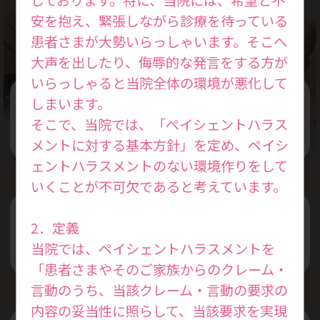
Treatment Policy
安を抱え、緊張しながら診療を待っている
患者さまが大勢いらっしゃいます。そこへ
大声を出したり、侮辱的な発言をする方が
いらっしゃると当院全体の環境が悪化して
しまいます。
女性の本来持っている力を活かした
そこで、当院では、「ペイシェントハラス
治療を行います
メントに対する基本方針」を定め、ペイシ
ェントハラスメントのない環境作りをして
いくことが不可欠であると考えています。
プライベートと仕事を両立できる
2．定義
治療スケジュールを考えます
当院では、ペイシェントハラスメントを
「患者さまやそのご家族からのクレーム・
言動のうち、当該クレーム・言動の要求の
内容の妥当性に照らして、当該要求を実現