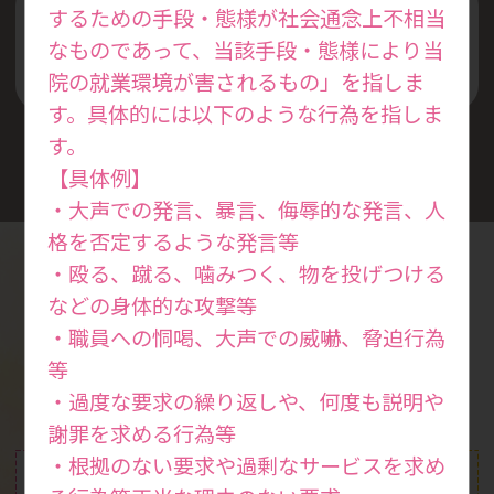
するための手段・態様が社会通念上不相当
丁寧な説明と安全な診察を
なものであって、当該手段・態様により当
心掛けています
院の就業環境が害されるもの」を指しま
す。具体的には以下のような行為を指しま
す。
【具体例】
・大声での発言、暴言、侮辱的な発言、人
格を否定するような発言等
・殴る、蹴る、噛みつく、物を投げつける
などの身体的な攻撃等
診療案内
・職員への恫喝、大声での威嚇、脅迫行為
Medical
等
・過度な要求の繰り返しや、何度も説明や
謝罪を求める行為等
・根拠のない要求や過剰なサービスを求め