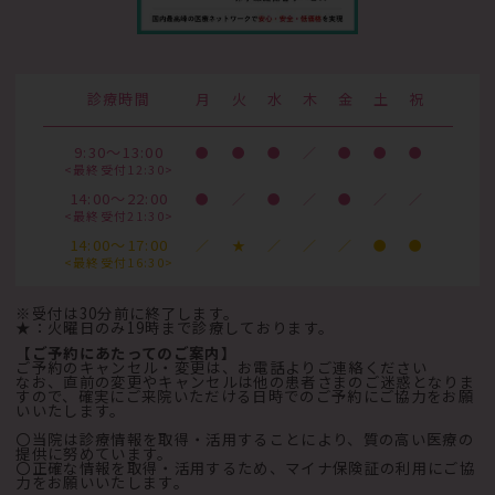
診療時間
月
火
水
木
金
土
祝
9:30～13:00
●
●
●
／
●
●
●
<最終受付12:30>
14:00～22:00
●
／
●
／
●
／
／
<最終受付21:30>
14:00～17:00
／
★
／
／
／
●
●
<最終受付16:30>
※受付は30分前に終了します。
★：火曜日のみ19時まで診療しております。
【ご予約にあたってのご案内】
ご予約のキャンセル・変更は、お電話よりご連絡ください
なお、直前の変更やキャンセルは他の患者さまのご迷惑となりま
すので、確実にご来院いただける日時でのご予約にご協力をお願
いいたします。
〇当院は診療情報を取得・活用することにより、質の高い医療の
提供に努めています。
〇正確な情報を取得・活用するため、マイナ保険証の利用にご協
力をお願いいたします。