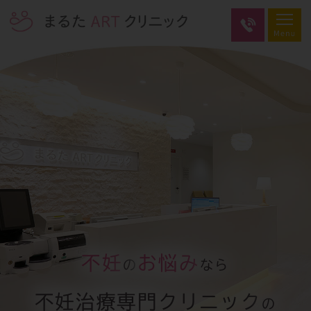
不妊
お悩み
の
なら
不妊治療専門クリニック
の