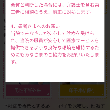
妊娠力検査・妊活ドッ
悪質と判断した場合には、弁護士を含む第
反復着床不全
ク
三者に相談のうえ、厳正に対処します。
反復着床不全の場合は
妊娠を考えている方は
4．患者さまへのお願い
ERA検査で移植時期を
もちろん、健康状態を
当院でみなさまが安心して診療を受けら
特定し、妊娠率を向上
知りたい方も受けてい
れ、当院の職員が安心して医療サービスを
させます。
ただける検査です。
提供できるような良好な環境を維持するた
めにもみなさまのご協力をお願いいたしま
す。
男性不妊外来
卵子凍結保存
不妊症を専門とする泌
卵子を凍結し、妊娠す