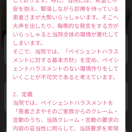
Treatment Policy
安を抱え、緊張しながら診療を待っている
患者さまが大勢いらっしゃいます。そこへ
大声を出したり、侮辱的な発言をする方が
いらっしゃると当院全体の環境が悪化して
しまいます。
女性の本来持っている力を活かした
そこで、当院では、「ペイシェントハラス
治療を行います
メントに対する基本方針」を定め、ペイシ
ェントハラスメントのない環境作りをして
いくことが不可欠であると考えています。
プライベートと仕事を両立できる
2．定義
治療スケジュールを考えます
当院では、ペイシェントハラスメントを
「患者さまやそのご家族からのクレーム・
言動のうち、当該クレーム・言動の要求の
内容の妥当性に照らして、当該要求を実現