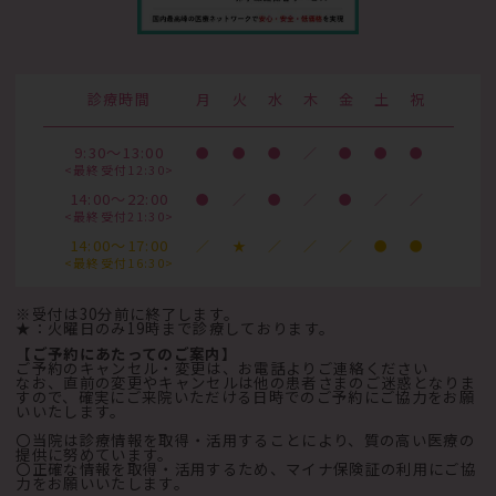
診療時間
月
火
水
木
金
土
祝
9:30～13:00
●
●
●
／
●
●
●
<最終受付12:30>
14:00～22:00
●
／
●
／
●
／
／
<最終受付21:30>
14:00～17:00
／
★
／
／
／
●
●
<最終受付16:30>
※受付は30分前に終了します。
★：火曜日のみ19時まで診療しております。
【ご予約にあたってのご案内】
ご予約のキャンセル・変更は、お電話よりご連絡ください
なお、直前の変更やキャンセルは他の患者さまのご迷惑となりま
すので、確実にご来院いただける日時でのご予約にご協力をお願
いいたします。
〇当院は診療情報を取得・活用することにより、質の高い医療の
提供に努めています。
〇正確な情報を取得・活用するため、マイナ保険証の利用にご協
力をお願いいたします。