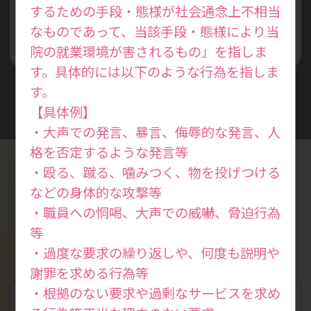
するための手段・態様が社会通念上不相当
丁寧な説明と安全な診察を
なものであって、当該手段・態様により当
心掛けています
院の就業環境が害されるもの」を指しま
す。具体的には以下のような行為を指しま
す。
【具体例】
・大声での発言、暴言、侮辱的な発言、人
格を否定するような発言等
・殴る、蹴る、噛みつく、物を投げつける
などの身体的な攻撃等
診療案内
・職員への恫喝、大声での威嚇、脅迫行為
Medical
等
・過度な要求の繰り返しや、何度も説明や
謝罪を求める行為等
・根拠のない要求や過剰なサービスを求め