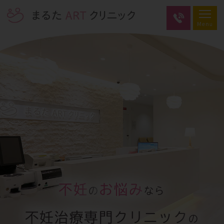
不妊
お悩み
の
なら
不妊治療専門クリニック
の