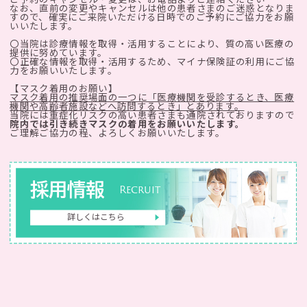
なお、直前の変更やキャンセルは他の患者さまのご迷惑となりま
すので、確実にご来院いただける日時でのご予約にご協力をお願
いいたします。
〇当院は診療情報を取得・活用することにより、質の高い医療の
提供に努めています。
〇正確な情報を取得・活用するため、マイナ保険証の利用にご協
力をお願いいたします。
【マスク着用のお願い】
マスク着用の推奨場面の一つに「医療機関を受診するとき、医療
機関や高齢者施設などへ訪問するとき」とあります。
当院には重症化リスクの高い患者さまも通院されておりますので
院内では引き続きマスクの着用をお願いいたします。
ご理解ご協力の程、よろしくお願いいたします。
採用情報
Recruit
詳しくはこちら