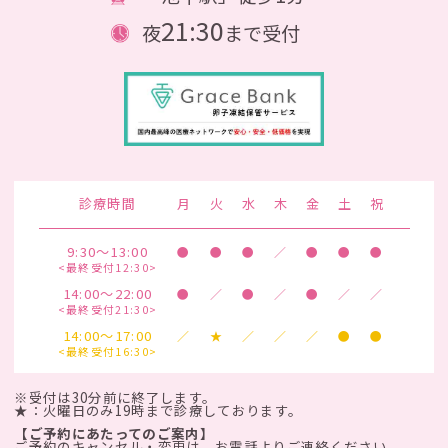
21:30
夜
まで受付
診療時間
月
火
水
木
金
土
祝
9:30～13:00
●
●
●
／
●
●
●
<最終受付12:30>
14:00～22:00
●
／
●
／
●
／
／
<最終受付21:30>
14:00～17:00
／
★
／
／
／
●
●
<最終受付16:30>
※受付は30分前に終了します。
★：火曜日のみ19時まで診療しております。
【ご予約にあたってのご案内】
ご予約のキャンセル・変更は、お電話よりご連絡ください