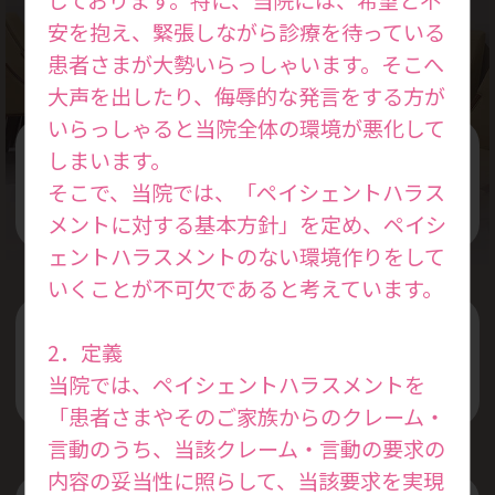
Treatment Policy
安を抱え、緊張しながら診療を待っている
患者さまが大勢いらっしゃいます。そこへ
大声を出したり、侮辱的な発言をする方が
いらっしゃると当院全体の環境が悪化して
しまいます。
女性の本来持っている力を活かした
そこで、当院では、「ペイシェントハラス
治療を行います
メントに対する基本方針」を定め、ペイシ
ェントハラスメントのない環境作りをして
いくことが不可欠であると考えています。
プライベートと仕事を両立できる
2．定義
治療スケジュールを考えます
当院では、ペイシェントハラスメントを
「患者さまやそのご家族からのクレーム・
言動のうち、当該クレーム・言動の要求の
内容の妥当性に照らして、当該要求を実現