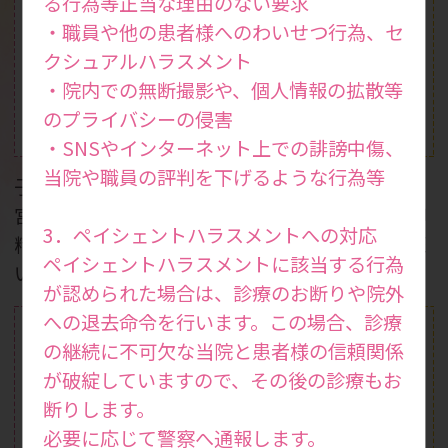
る行為等正当な理由のない要求
・職員や他の患者様へのわいせつ行為、セ
クシュアルハラスメント
・院内での無断撮影や、個人情報の拡散等
のプライバシーの侵害
体外受精
一般不妊治療
(ART)
・SNSやインターネット上での誹謗中傷、
当院や職員の評判を下げるような行為等
子宮鏡検査やX線下子
二段階胚移植やSEET
宮卵管造影検査、一般
法、無精子症治療、卵
3．ペイシェントハラスメントへの対応
精液検査などを行って
子活性化などの生殖医
ペイシェントハラスメントに該当する行為
います。
療を行っています。
が認められた場合は、診療のお断りや院外
への退去命令を行います。この場合、診療
の継続に不可欠な当院と患者様の信頼関係
が破綻していますので、その後の診療もお
断りします。
必要に応じて警察へ通報します。