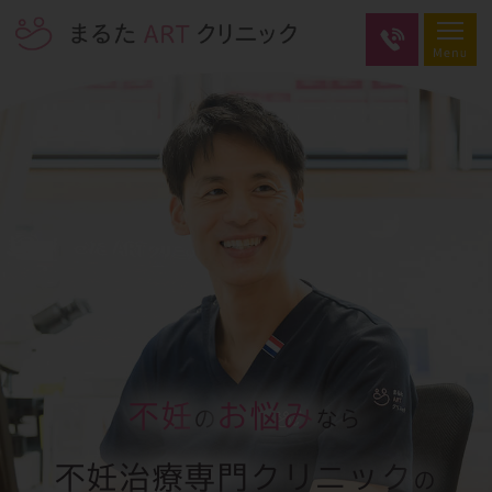
不妊
お悩み
の
なら
不妊治療専門クリニック
の