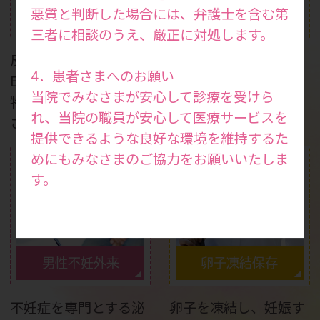
妊娠力検査・妊活ドッ
悪質と判断した場合には、弁護士を含む第
反復着床不全
ク
三者に相談のうえ、厳正に対処します。
反復着床不全の場合は
妊娠を考えている方は
4．患者さまへのお願い
ERA検査で移植時期を
もちろん、健康状態を
当院でみなさまが安心して診療を受けら
特定し、妊娠率を向上
知りたい方も受けてい
れ、当院の職員が安心して医療サービスを
させます。
ただける検査です。
提供できるような良好な環境を維持するた
めにもみなさまのご協力をお願いいたしま
す。
男性不妊外来
卵子凍結保存
不妊症を専門とする泌
卵子を凍結し、妊娠す