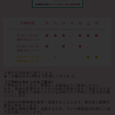
診療時間
月
火
水
木
金
土
祝
9:30～13:00
●
●
●
／
●
●
●
<最終受付12:30>
14:00～22:00
●
／
●
／
●
／
／
<最終受付21:30>
14:00～17:00
／
★
／
／
／
●
●
<最終受付16:30>
※受付は30分前に終了します。
★：火曜日のみ19時まで診療しております。
【ご予約にあたってのご案内】
ご予約のキャンセル・変更は、お電話よりご連絡ください
なお、直前の変更やキャンセルは他の患者さまのご迷惑となりま
すので、確実にご来院いただける日時でのご予約にご協力をお願
いいたします。
〇当院は診療情報を取得・活用することにより、質の高い医療の
提供に努めています。
〇正確な情報を取得・活用するため、マイナ保険証の利用にご協
力をお願いいたします。