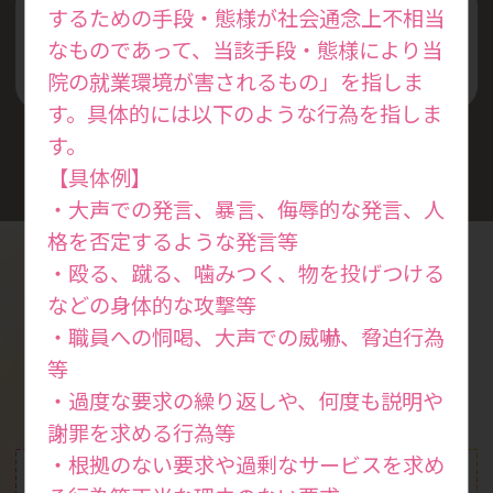
するための手段・態様が社会通念上不相当
丁寧な説明と安全な診察を
なものであって、当該手段・態様により当
心掛けています
院の就業環境が害されるもの」を指しま
す。具体的には以下のような行為を指しま
す。
【具体例】
・大声での発言、暴言、侮辱的な発言、人
格を否定するような発言等
・殴る、蹴る、噛みつく、物を投げつける
などの身体的な攻撃等
診療案内
・職員への恫喝、大声での威嚇、脅迫行為
Medical
等
・過度な要求の繰り返しや、何度も説明や
謝罪を求める行為等
・根拠のない要求や過剰なサービスを求め