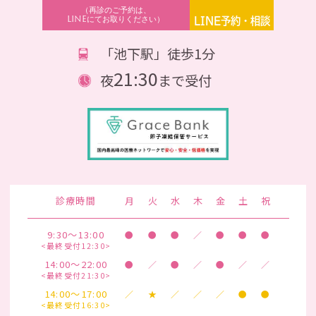
（再診のご予約は、
LINEにてお取りください）
LINE予約・相談
「池下駅」徒歩1分
21:30
夜
まで受付
診療時間
月
火
水
木
金
土
祝
9:30～13:00
●
●
●
／
●
●
●
<最終受付12:30>
14:00～22:00
●
／
●
／
●
／
／
<最終受付21:30>
14:00～17:00
／
★
／
／
／
●
●
<最終受付16:30>