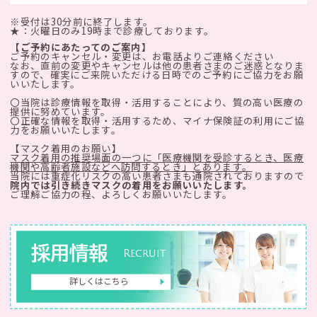
※受付は30分前に終了します。
★：火曜日のみ19時まで診療しております。
【ご予約にあたってのご案内】
ご予約のキャンセル・変更は、お電話よりご連絡ください
なお、直前の変更やキャンセルは他の患者さまのご迷惑となりま
すので、確実にご来院いただける日時でのご予約にご協力をお願
いいたします。
〇当院は診療情報を取得・活用することにより、質の高い医療の
提供に努めています。
〇正確な情報を取得・活用するため、マイナ保険証の利用にご協
力をお願いいたします。
【マスク着用のお願い】
マスク着用の推奨場面の一つに「医療機関を受診するとき、医療
機関や高齢者施設などへ訪問するとき」とあります。
当院には重症化リスクの高い患者さまも通院されておりますので
院内では引き続きマスクの着用をお願いいたします。
ご理解ご協力の程、よろしくお願いいたします。
採用情報
Recruit
詳しくはこちら